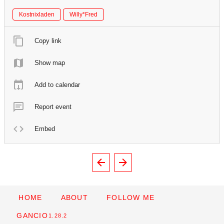
Kostnixladen
Willy*Fred
Copy link
Show map
Add to calendar
Report event
Embed
HOME
ABOUT
FOLLOW ME
GANCIO
1.28.2